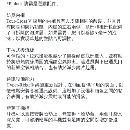
*Pinlock 防霧是選購配件。
防臭內襯
Tour-Cross V 採用的內襯具有與皮膚相同的酸度，並且具
有防臭和防污功能。內膽的左右兩側，頂部和後部也配備
了可拆除的泡沫層，如果需要，您可以移除5 毫米的泡
沫，以實現卓越的微貼合可調性。
下拉式擾流板
可伸縮的下拉式擾流板減少了風從頭盔底部進入，並有助
於將臉頰前緣周圍的濕熱空氣排出。這通風與下巴通風口
的新鮮空氣相結合，也有助於減少鏡片起霧。
通訊設備能力
Hyper-Ridge® 經過重新設計，在側面提供平坦的表面，以
便輕鬆安裝各種通訊設備。這增加了設備和頭盔之間的黏
合表面，有助於減少震動或可能的滑落。
藍芽耳機槽
耳機可以直接安裝臉墊上，無需拆下臉墊蓋。兩個耳袋又
深又寬，可容納較厚的耳機並有足夠的空間以增加舒適
度。