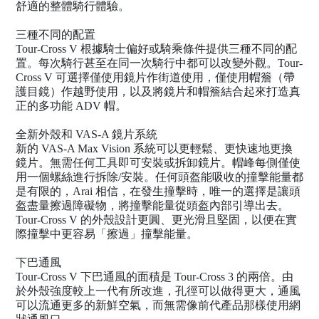
舒適的整體騎行體驗。
三種不同的配置
Tour-Cross V 根據騎士偏好或騎乘條件提供三種不同的配
置。每次騎行甚至在同一次騎行中都可以改變外觀。Tour-
Cross V 可選擇僅使用鏡片作街道使用，僅使用帽簷（帶
護目鏡）作越野使用，以及將鏡片和帽簷結合起來打造真
正的多功能 ADV 帽。
全新外殼和 VAS-A 鏡片系統
新的 VAS-A Max Vision 系統可以更輕鬆、更快速地更換
鏡片。無需任何工具即可安裝或拆卸鏡片。帽峰每側僅使
用一個螺絲進行拆除/安裝。任何頭盔能吸收的撞擊能量都
是有限的，Arai 相信，在發生撞擊時，唯一的選擇是讓頭
盔盡量擦過障礙物，將撞擊能量從頭盔內部引導出去。
Tour-Cross V 的外殼設計更圓、更光滑且堅固，以便在實
際撞擊中更容易「擦過」撞擊能量。
下巴通風
Tour-Cross V 下巴通風的面積是 Tour-Cross 3 的兩倍。由
於外殼強度較上一代有所改進，孔徑可以做得更大，通風
可以流通更多的新鮮空氣，而無需像前代產品那樣使用網