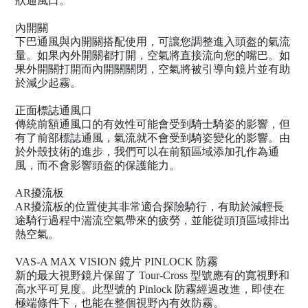
狀通風口。
內開關
下巴通風與內開關搭配使用，可讓您調整進入頭盔的氣流
量。如果內外開關都打開，空氣將直接流向您的嘴巴。如
果外開關打開而內開關關閉，空氣將被引導向鏡片並有助
於減少起霧。
正面標誌通風口
傳統前額通風口的有效性可能會受到騎士騎姿的影響，但
有了前部標誌通風，氣流就不會受到騎姿變化的影響。由
於外殼技術的進步，我們可以在前額區域添加孔作為通
風，而不會影響頭盔的保護能力。
AR擾流板
AR擾流板的位置使其非常適合探險騎行，有助於減輕長
途騎行過程中湍流空氣帶來的疲勞，並能從頭頂區域排出
熱空氣。
VAS-A MAX VISION 鏡片 PINLOCK 防霧
新的最大視野鏡片保留了 Tour-Cross 型號應有的寬視野和
高水平可見度。此型號的 Pinlock 防霧經過改進，即使在
極端條件下，也能在整個視野內有效防霧。