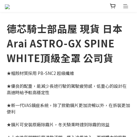
德芯騎士部品屋 現貨 日本
Arai ASTRO-GX SPINE
WHITE頂級全罩 公司貨
★帽殼材質採用 PB-SNC2 超級纖維
★優良的配重，能減少長途行駛的駕駛疲勞感，低重心的設計在
高速時給予較高穩定性
★新一代VAS鏡座系統，除了掀動鏡片更加流暢以外，在拆裝更加
便利
★鏡片可安裝原廠除霧片，冬天騎乘時達到除霧的效益