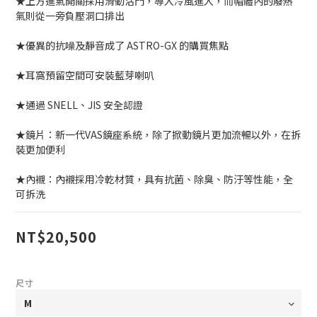
★上方進氣開關採用滑動活門，導入冷風進入，而帽體內的廢熱
氣則從一旁負壓洞口排出
★優異的抗噪及靜音成了 ASTRO-GX 的購買焦點
★耳窩預留空間可安裝藍芽喇叭
★通過 SNELL、JIS 安全認證
★鏡片：新一代VAS鏡座系統，除了掀動鏡片更加流暢以外，在拆
裝更加便利
★內襯：內襯採用冷乾材質，具有抗菌、除臭、防汙等性能，全
可拆洗
NT$20,500
尺寸