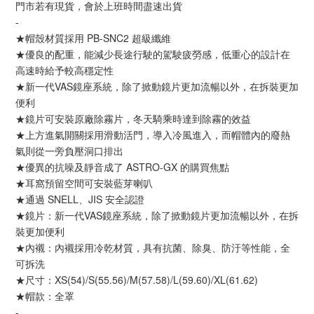
門市若有現貨，會於上班時間盡速出貨
-
★帽殼材質採用 PB-SNC2 超級纖維
★優良的配重，能減少長途行駛的駕駛疲勞感，低重心的設計在
高速時給予較高穩定性
★新一代VAS鏡座系統，除了掀動鏡片更加流暢以外，在拆裝更加
便利
★鏡片可安裝原廠除霧片，冬天騎乘時達到除霧的效益
★上方進氣開關採用滑動活門，導入冷風進入，而帽體內的廢熱
氣則從一旁負壓洞口排出
★優異的抗噪及靜音成了 ASTRO-GX 的購買焦點
★耳窩預留空間可安裝藍芽喇叭
★通過 SNELL、JIS 安全認證
★鏡片：新一代VAS鏡座系統，除了掀動鏡片更加流暢以外，在拆
裝更加便利
★內襯：內襯採用冷乾材質，具有抗菌、除臭、防汙等性能，全
可拆洗
★尺寸：XS(54)/S(55.56)/M(57.58)/L(59.60)/XL(61.62)
★帽款：全罩
-