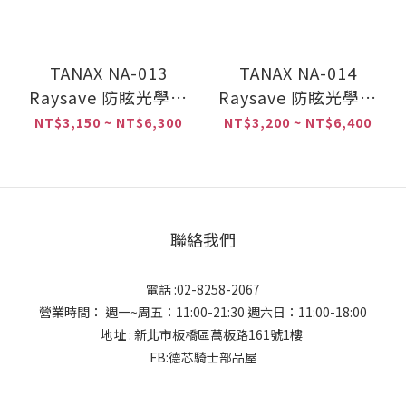
TANAX NA-013
TANAX NA-014
Raysave 防眩光學後
Raysave 防眩光學後
視鏡 後照鏡 車鏡 後視
視鏡 後照鏡 車鏡 後視
NT$3,150 ~ NT$6,300
NT$3,200 ~ NT$6,400
鏡 照後鏡 10mm
鏡 照後鏡 10mm
NA013 AOS3 左右共
NA014 AOS4 左右共
通
通 單支售價
聯絡我們
電話 :02-8258-2067
營業時間： 週一~周五：11:00-21:30 週六日：11:00-18:00
地址 : 新北市板橋區萬板路161號1樓
FB:德芯騎士部品屋