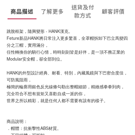
送貨及付
商品描述
了解更多
顧客評價
款方式
跳脫框架，隨興變形 - HANK漢克。
Feture新品HANK將日常注入更多驚喜，全罩帽拆卸下巴立馬變四
分之三帽，實用滿分，
任性轉換你的騎行心情，時時刻刻皆是好伴，是一頂不務正業的
Modular安全帽，卻全部到位。
HANK的外型設計經典、耐看、特別，內藏風鏡與下巴密合度佳，
可防風阻雨，
極簡的輪廓用銀色反光線條勾勒出整帽細節，精緻感拳拳到肉，
完全符合不想有規矩又喜歡自成一派的你，
世界之所以精彩，就是任何人都不需要有該有的樣子。
商品說明：
．帽體：抗衝擊性ABS材質。