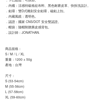
．下巴組體：可拆卸。
．內襯：涼感特級格紋布料、黑色耐磨皮革、快拆洗設計。
．釦環：雙D式雕刻安全釦環，磁釦上扣。
．內藏風鏡：透明色。
．認證：國家 CNS/DOT 安全雙認證。
．帽袋：隨帽附贈麂皮感背包。
．設計師：JONATHAN.
商品規格：
S / M / L / XL
重量：1200 ± 50g
產地：台灣
尺寸：
S (53-54cm)
M (55-56cm)
L (57-58cm)
XL (59-60cm)