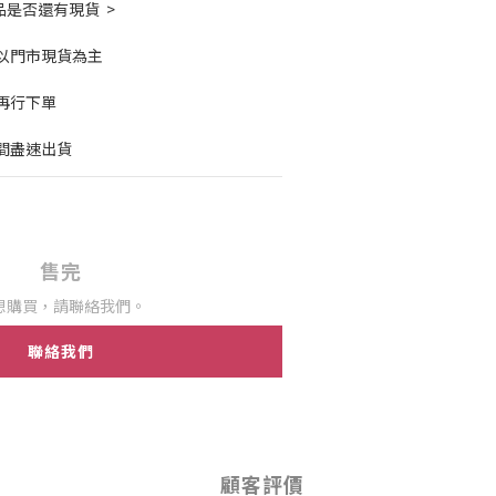
是否還有現貨  >
以門市現貨為主
再行下單
間盡速出貨
售完
想購買，請聯絡我們。
聯絡我們
顧客評價