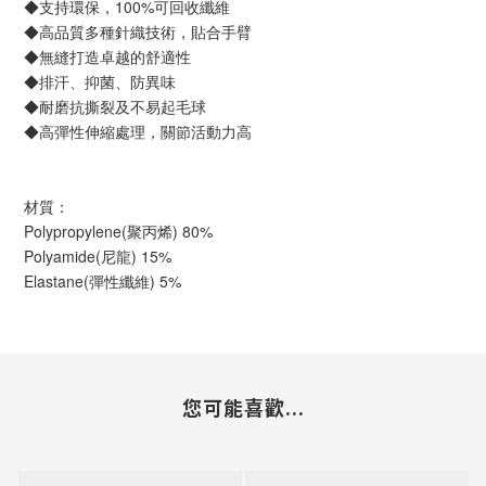
◆支持環保，100%可回收纖維
◆高品質多種針織技術，貼合手臂
◆無縫打造卓越的舒適性
◆排汗、抑菌、防異味
◆耐磨抗撕裂及不易起毛球
◆高彈性伸縮處理，關節活動力高
材質：
Polypropylene(聚丙烯) 80%
Polyamide(尼龍) 15%
Elastane(彈性纖維) 5%
您可能喜歡...