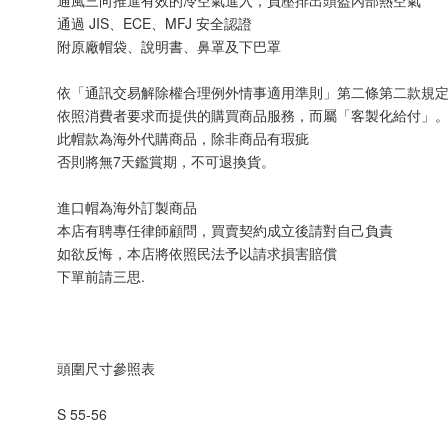
通風三向推進有效的冷空氣進入，負壓排出頭盔內部熱空氣
通過 JIS、ECE、MFJ 安全認證
附原廠帽袋、說明書、鼻罩及下巴罩
依「通訊交易解除權合理例外情事適用準則」第二條第二款規
依照消費者要求而提供的購買商品服務，而屬「客製化給付」
此帽款為海外代購商品，除非商品有瑕疵
否則將無7天鑑賞期，不可退換貨。
進口帽為海外訂製商品
本店有聘專任律師顧問，買賣契約成立後請對自己負責
如欲反悔，本店將依照民法予以請求損害賠償
下單前請三思.
頭圍尺寸參照表
S 55-56