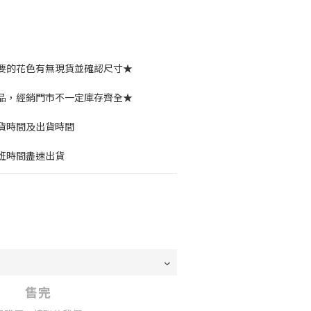
要的花色有無現貨並確認尺寸★
品，經銷門市不一定庫存齊全★
貨時間及出貨時間
班時間盡速出貨
售完