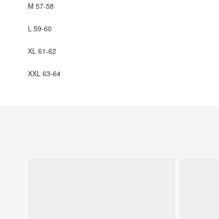
M 57-58
L 59-60
XL 61-62
XXL 63-64