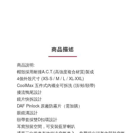
商品描述
商品說明:
帽殼採用耐撞A.C.T.(高強度複合材質)製成
4個外殼尺寸 (XS-S / M / L / XL-XXL)
CoolMax 五件式內襯全可拆洗 (頂/頰/頤帶)
擾流鴨尾設計
鏡片快拆設計
DAF Pinlock 原廠防霧片（需加購）
眼鏡溝設計
頤帶套採雙D扣環設計
耳窩預留空間，可安裝藍芽喇叭