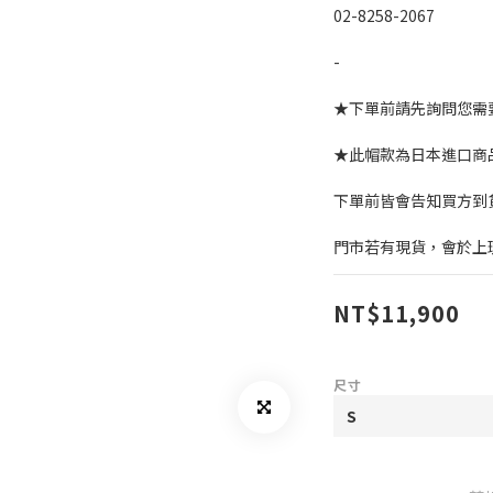
02-8258-2067
-
★下單前請先詢問您需
★此帽款為日本進口商
下單前皆會告知買方到
門市若有現貨，會於上
NT$11,900
尺寸