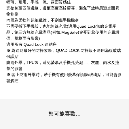
輕薄、耐用、手感一流、霧面質感佳
完整包覆四個邊緣，邊框高度高於螢幕，避免平放時易遭桌面異
物刮傷
內層為柔軟的超細纖維，不刮傷手機機身
不需要拆下手機殼，也能無線充電(適用Quad Lock無線充電產
品，第三方無線充電產品(例如:MagSafe)會受到您使用的充電設
備、規格而有影響)
適用所有 Quad Lock 連結座
※ 為達到最好的防摔效果，QUAD LOCK 防摔殼不適用滿版玻璃
保護貼
防雨外罩，TPU製，避免螢幕及手機孔受泥土、灰塵、雨水及撞
擊的影響
※ 套上防雨外罩時，若手機有使用螢幕保護膜/玻璃貼，可能會影
響觸控
您可能喜歡...