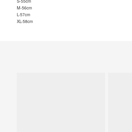
S-55cm
M-56cm
L-57cm
XL-58cm