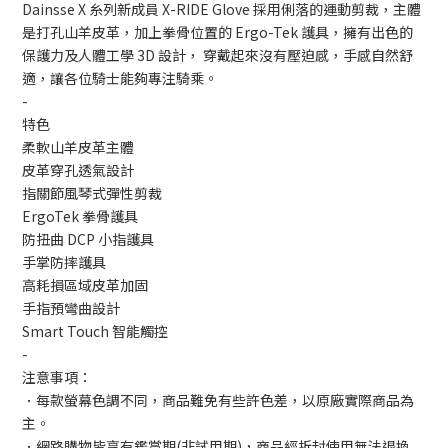
Dainsse X 糸列新成員 X-RIDE Glove 採用俐落的運動剪裁，主體
是打孔山羊皮革，加上拳骨位置的 Ergo-Tek 護具，擁有出色的
保護力及人體工學 3D 設計， 穿戴起來沒有壓迫感，手感自然舒
適，讓各位騎士能夠專注騎乘。
-
特色
柔軟山羊皮革主體
皮革穿孔透氣設計
指關節風琴式彈性剪裁
ErgoTek 拳骨護具
防扭曲 DCP 小指護具
手掌防摔護具
高耗損區域皮革加固
手指預彎曲設計
Smart Touch 智能觸控
-
注意事項：
．每款螢幕色調不同，商品難免有些許色差，以原廠實際商品為
主。
．網路購物皆享有鑑賞期(非試用期)，商品經拆封使用無法退換