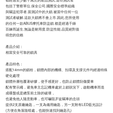
都經過至少數十萬次的產品測試.這些測試者
包括了警察單位.保全公司.國際安全標準組織
與竊盜犯罪者.當測試中的大鎖.被當中任何一位
測試者破解.這款大鎖將不會上市.因此.您所使用
的任何一款ABUS摩托車防盜鎖.都是經過千錘
百鍊而誕生.無論是耐用度.防盜性能.品質絕對值
得您的信賴
產品介紹：
相當安全可靠的鎖具
產品特色：
搭配14mm的鎖栓，鎖體內部的機構、扣環及支撐元件均經過特殊
硬化處理
鎖體外層包覆著矽膠，使手感更好，也防止鎖體刮傷愛車
配有警示繩，避免車主忘記機車處於上鎖狀況下，啟動機車而造
成碟盤或是總泵前土除的破壞，
也避免他人隨意動車，也可嚇阻歹徒竊車的念頭
提供2支原廠鑰匙，一支為備用鑰匙，另一支附有LED藍光設計
(方便在角落陰暗處，也能快速找到鑰匙孔)