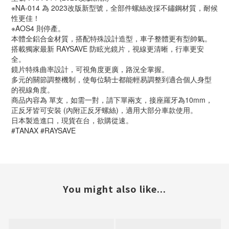
※NA-014 為 2023改版新型號，全部件螺絲改採不鏽鋼材質，耐候
性更佳！
※AOS4 則停產。
本體全鋁合金材質，搭配特殊設計造型，車子整體更有型帥氣。
搭載獨家最新 RAYSAVE 防眩光鏡片，視線更清晰，行車更安
全。
鏡片特殊曲率設計，可視角度更廣，路況全掌握。
多元的關節調整機制，使每位騎士都能輕易調整到適合個人身型
的視線角度。
商品內容為 單支，如需一對，請下單兩支，接座羅牙為10mm，
正反牙皆可安裝 (內附正反牙螺絲)，適用大部分車款使用。
日本製造進口，現貨在台，欲購從速。
#TANAX #RAYSAVE
You might also like...