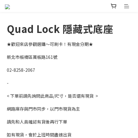
Quad Lock 隱藏式底座
★歡迎來店參觀選購～可刷卡！有現金分期★ 
新北市板橋區萬板路161號
02-8258-2067
-
< 下單前請先詢問此商品/尺寸，是否還有現貨  >
網路庫存與門市同步，以門市現貨為主
請先和人員確認有貨後再行下單
如有現貨，會於上班時間盡速出貨