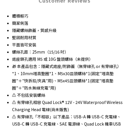
Customer Reviews
體積輕巧
簡潔俐落
隱藏螺絲飾蓋，質感升級
堅固耐用材質
平面皆可安裝
螺絲孔距：25mm（15/16 吋）
底座鎖孔適用 M5 或 10G 盤頭螺絲（未提供）
🎁 本產品包含：隱藏式底座/附飾蓋（無穿線孔 or 有穿線孔）
*1、10mm增高墊圈*1、M5x30皿頭螺絲*1(固定"增高墊
圈"＋"快拆扣/夾具"用)、M5x45皿頭螺絲*1(固定"增高墊
圈"＋"防水無線充電"用)
⚠ 不包括安裝螺絲
⚠ 有穿線孔相容 Quad Lock® 12V - 24V Waterproof Wireless
Charging Head 電線(尚未販售)
⚠ 有穿線孔「不相容」以下產品：USB-A 轉 USB-C 充電線、
USB-C 轉 USB-C 充電線、SAE 電源線、Quad Lock 機車USB