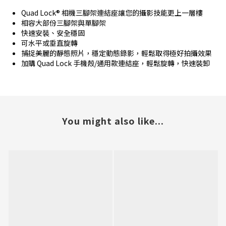
Quad Lock® 相機三腳架連結座讓您的攝影技能更上一層樓
相容大部份三腳架與單腳架
快速安裝、安全穩固
可水平或垂直旋轉
捕捉美麗的靜態照片，穩定動態錄影，輕鬆取得極好拍攝效果
加購 Quad Lock 手機殼/通用款連結座，輕鬆旋轉，快速裝卸
You might also like...