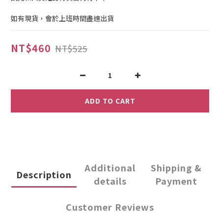
如有現貨，會於上班時間盡速出貨
NT$460
NT$525
ADD TO CART
Additional
Shipping &
Description
details
Payment
Customer Reviews