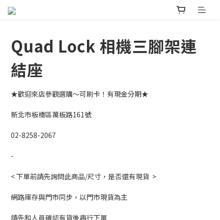
Quad Lock 相機三腳架連
結座
★歡迎來店參觀選購～可刷卡！有現金分期★ 
新北市板橋區萬板路161號
02-8258-2067
-
< 下單前請先詢問此商品/尺寸，是否還有現貨  >
網路庫存與門市同步，以門市現貨為主
請先和人員確認有貨後再行下單