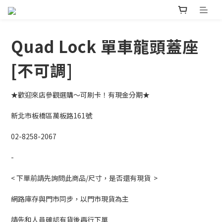
Quad Lock 單車龍頭蓋座
[不可調]
★歡迎來店參觀選購～可刷卡！有現金分期★ 
新北市板橋區萬板路161號
02-8258-2067
-
< 下單前請先詢問此商品/尺寸，是否還有現貨  >
網路庫存與門市同步，以門市現貨為主
請先和人員確認有貨後再行下單