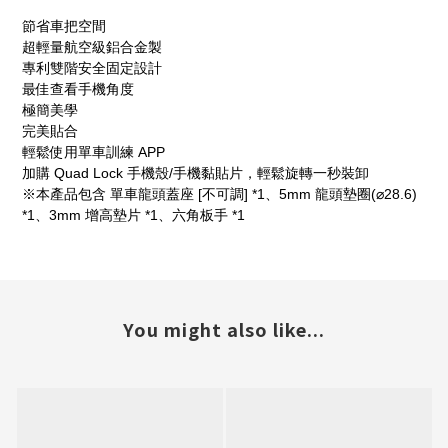
節省車把空間
超輕量航空級鋁合金製
專利雙階安全固定設計
最佳查看手機角度
極簡美學
完美貼合
輕鬆使用單車訓練 APP
加購 Quad Lock 手機殼/手機黏貼片，輕鬆旋轉一秒裝卸
※本產品包含 單車龍頭蓋座 [不可調] *1、5mm 龍頭墊圈(⌀28.6)
*1、3mm 增高墊片 *1、六角板手 *1
You might also like...