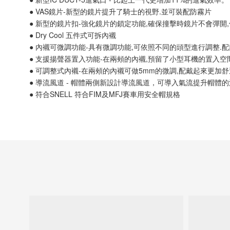
● VAS鏡片-新型的鏡片提升了騎士的視野.並可裝配防霧片
● 新型的鏡片扣-強化鏡片的鎖定功能,確保撞擊時鏡片不會彈開
● Dry Cool 五件式可拆內襯
● 內襯可微調功能-具有微調功能,可依照不同的頭型進行調整.
● 支援揚聲器置入功能-在兩頰的內襯,預留了小型耳機的置入空
● 可調整式內襯-在兩頰的內襯可做5mm的微調,配戴起來更加舒
● 導流風道 - 帽體兩側新設計導流風道，可導入氣流提升帽體
● 符合SNELL 符合FIM及MFJ賽車用安全帽規格