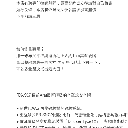
本店有聘專任律師顧問，買賣契約成立後請對自己負責
如欲反悔，本店將依照民法予以請求損害賠償
下單前請三思.
-
如何測量頭圍 ?
用一條布尺平行繞過眉毛上方約1cm高至後腦，
量出整顆頭最長的尺寸 固定眉心點上下移一下，
可以多量幾次找出最大值！
RX-7X是目前Arai最新頂級的全罩式安全帽
● 新世代VAS-可變鏡片軸的鏡片系統。
● 更強韌的PB-SNC2帽殼-比前一代更輕量化，結構更具張力與
● 貓耳造型的空氣導流裝置「Diffuser Type12」，與帽體造型
● 新型IC DUCT-5進氣口 - 比起上一代更增加11%的進氣效率。