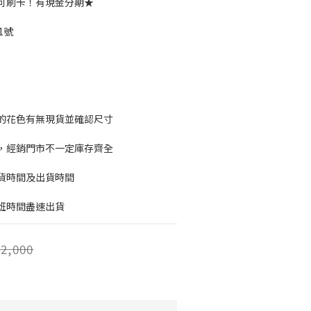
可刷卡！有現金分期★
1號
的花色有無現貨並確認尺寸
，經銷門市不一定庫存齊全
貨時間及出貨時間
班時間盡速出貨
2,000