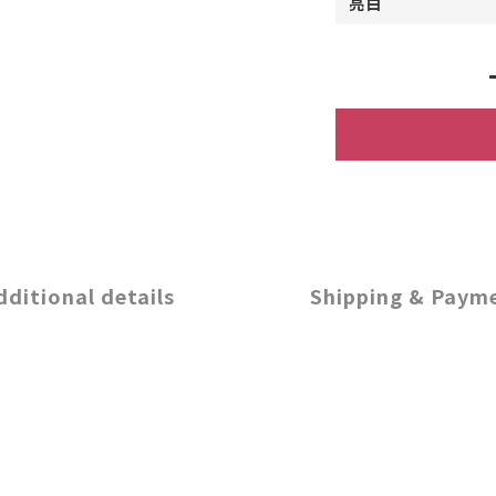
dditional details
Shipping & Paym
定
。