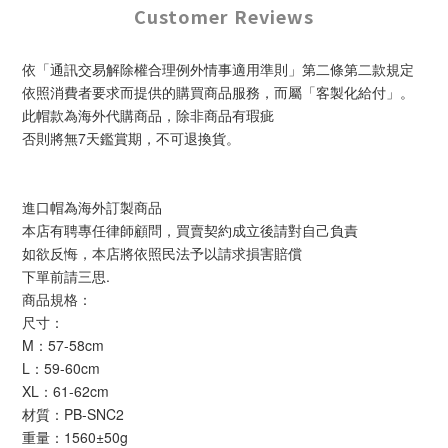
Customer Reviews
依「通訊交易解除權合理例外情事適用準則」第二條第二款規定
依照消費者要求而提供的購買商品服務，而屬「客製化給付」。
此帽款為海外代購商品，除非商品有瑕疵
否則將無7天鑑賞期，不可退換貨。
進口帽為海外訂製商品
本店有聘專任律師顧問，買賣契約成立後請對自己負責
如欲反悔，本店將依照民法予以請求損害賠償
下單前請三思.
商品規格：
尺寸：
M：57-58cm
L：59-60cm
XL：61-62cm
材質：PB-SNC2
重量：1560±50g