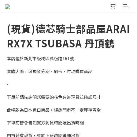
(現貨)德芯騎士部品屋ARAI
RX7X TSUBASA 丹頂鶴
本店位於新北市板橋區萬板路161號
實體店面，可現金分期、刷卡、付現購買商品
-
下單前請先詢問您需要的花色有無現貨並確認尺寸
此帽款為日本進口商品，經銷門市不一定庫存齊全
下單前皆會告知買方到貨時間及出貨時間
門市若有現貨，會於上班時間盡速出貨