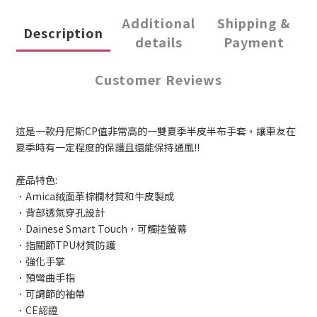
Additional
Shipping &
Description
details
Payment
Customer Reviews
這是一款丹尼斯CP值非常高的一雙夏季半皮半布手套，讓車友在
夏季時有一定程度的保護且還能保持通風!!
產品特色:
．Amica絨面革棕櫚材質和牛皮製成
．背部透氣穿孔設計
．Dainese Smart Touch，可觸控螢幕
．指關節TPU材質防護
．強化手掌
．預彎曲手指
．可調節的袖帶
．CE認證