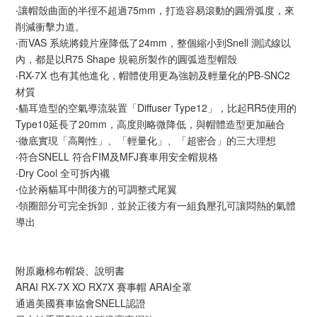
‧讓帽殼曲面的半徑不超過75mm，打造容易滾動的圓滑弧度，來
削減衝擊力道。
‧而VAS 系統將鏡片座降低了24mm，整個縮小到Snell 測試線以
內，都是以R75 Shape 規範所製作的圓弧造型帽殼
‧RX-7X 也有其他進化，帽體使用更為強韌及輕量化的PB-SNC2
材質
‧貓耳造型的空氣導流裝置「Diffuser Type12」，比起RR5使用的
Type10延長了20mm，高度則略微降低，與帽體造型更加融合
‧徹底實現「高剛性」、「輕量化」、「超密合」的三大理想
‧符合SNELL 符合FIM及MFJ賽車用安全帽規格
‧Dry Cool 全可拆內襯
‧位於兩貓耳中間後方的可調整式尾翼
‧領圈部分可完全拆卸，並於正後方有一組負壓孔可讓悶熱的氣體
導出
附原廠棉布帽袋、說明書
ARAI RX-7X XO RX7X 賽事帽 ARAI全罩
通過美國賽車協會SNELL認證