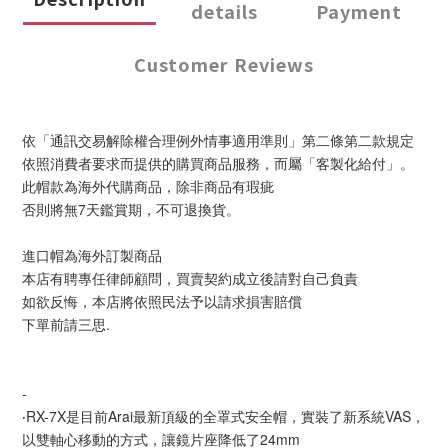
details
Payment
Customer Reviews
依「通訊交易解除權合理例外情事適用準則」第二條第二款規定
依照消費者要求而提供的購買商品服務，而屬「客製化給付」。
此帽款為海外代購商品，除非商品有瑕疵
否則將無7天鑑賞期，不可退換貨。
進口帽為海外訂製商品
本店有聘專任律師顧問，買賣契約成立後請對自己負責
如欲反悔，本店將依照民法予以請求損害賠償
下單前請三思.
-
‧RX-7X是目前Arai最新頂級的全罩式安全帽，實裝了新系統VAS，
以雙軸心移動的方式，讓鏡片座降低了24mm