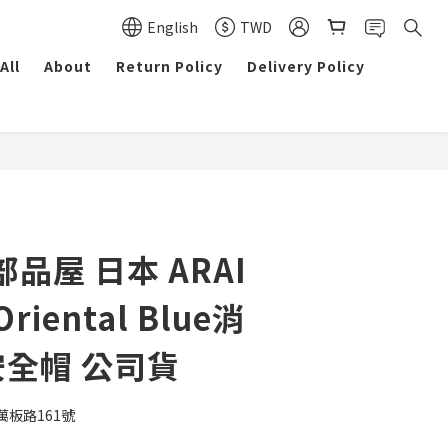
English
TWD
All
About
Return Policy
Delivery Policy
品屋 日本 ARAI
Oriental Blue消
安全帽 公司貨
板路161號