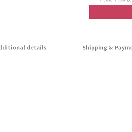
dditional details
Shipping & Paym
定
。