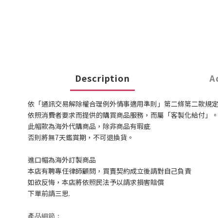
Description
A
依「通訊交易解除權合理例外情事適用準則」第二條第二款規
依照消費者要求而提供的購買商品服務，而屬「客製化給付」
此帽款為海外代購商品，除非商品有瑕疵
否則將無7天鑑賞期，不可退換貨。
進口帽為海外訂製商品
本店有聘專任律師顧問，買賣契約成立後請對自己負責
如欲反悔，本店將依照民法予以請求損害賠償
下單前請三思.
產品細節：