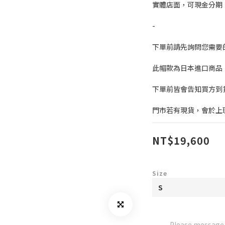
實體店面，可現金分期
-
下單前請先詢問您需要
此帽款為日本進口商品
下單前皆會告知買方到
門市若有現貨，會於上
NT$19,600
Size
Please message t