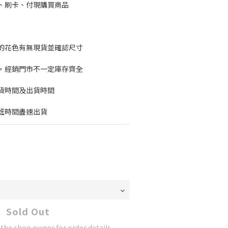
、刷卡、付現購買商品
的花色有無現貨並確認尺寸
，經銷門市不一定庫存齊全
貨時間及出貨時間
班時間盡速出貨
Sold Out
he shop owner for order details.