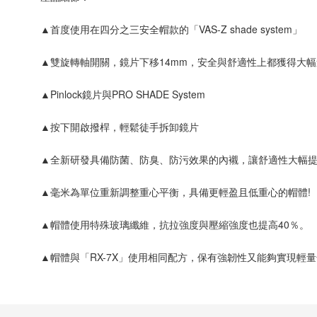
▲首度使用在四分之三安全帽款的「VAS-Z shade system」
▲雙旋轉軸開關，鏡片下移14mm，安全與舒適性上都獲得大
▲Pinlock鏡片與PRO SHADE System
▲按下開啟撥桿，輕鬆徒手拆卸鏡片
▲全新研發具備防菌、防臭、防污效果的內襯，讓舒適性大幅
▲毫米為單位重新調整重心平衡，具備更輕盈且低重心的帽體!
▲帽體使用特殊玻璃纖維，抗拉強度與壓縮強度也提高40％。
▲帽體與「RX-7X」使用相同配方，保有強韌性又能夠實現輕