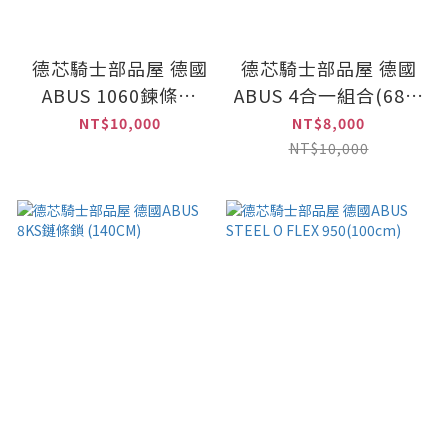
德芯騎士部品屋 德國
德芯騎士部品屋 德國
ABUS 1060鍊條鎖
ABUS 4合一組合(68陀
(140cm)
螺鎖+地錨+1060鍊條
NT$10,000
NT$8,000
鎖+旅行包)
NT$10,000