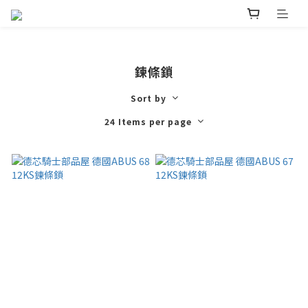
鍊條鎖
Sort by
24 Items per page